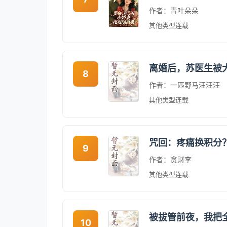
作者：青叶朵朵
其他类型
连载
离婚后，苏医生被
8
作者：一匹野马汪汪汪
其他类型
连载
咒回：疼痛换积分
9
作者：贪财李
其他类型
连载
被拔管前夜，我把
10