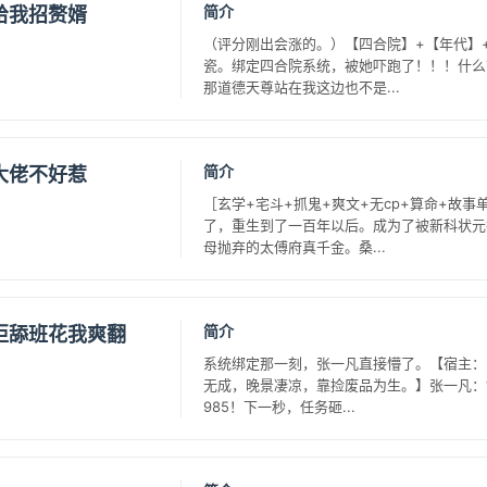
简介
给我招赘婿
（评分刚出会涨的。）【四合院】+【年代】
瓷。绑定四合院系统，被她吓跑了！！！什么
那道德天尊站在我这边也不是...
简介
大佬不好惹
［玄学+宅斗+抓鬼+爽文+无cp+算命+故
了，重生到了一百年以后。成为了被新科状元
母抛弃的太傅府真千金。桑...
简介
拒舔班花我爽翻
系统绑定那一刻，张一凡直接懵了。【宿主：
无成，晚景凄凉，靠捡废品为生。】张一凡：
985！下一秒，任务砸...