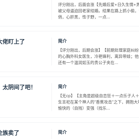
评分刚出，后面会涨【先婚后爱+日久生情+男
被父母逼迫回老家结婚。结果在路上抓小偷，
俏，心肝黑，性子野，一点...
简介
大佬盯上了
【评分刚出，后期会涨】【前期处理家庭纠纷
的心胸外科女医生，冷艳锋利，离异带娃；他
还有一个温润如玉的贵公子夹在...
简介
？太阴间了吧！
【无cp】【主角是超级自恋狂＋一点乐子人
生言祀在某个神人的“香蕉攻击”之下，拥抱
愉快的（自残）变强（找乐...
简介
全族卖了