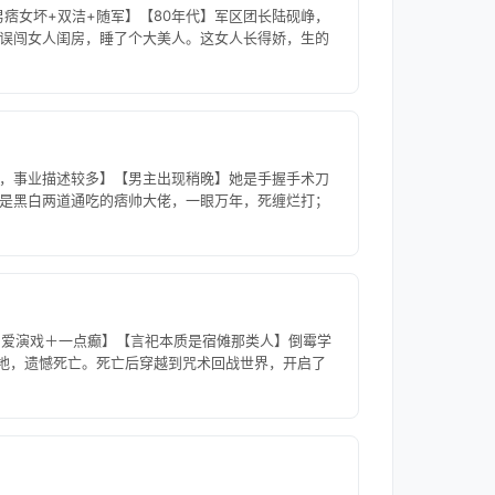
痞女坏+双洁+随军】【80年代】军区团长陆砚峥，
误闯女人闺房，睡了个大美人。这女人长得娇，生的
，事业描述较多】【男主出现稍晚】她是手握手术刀
是黑白两道通吃的痞帅大佬，一眼万年，死缠烂打；
＋爱演戏＋一点癫】【言祀本质是宿傩那类人】倒霉学
大地，遗憾死亡。死亡后穿越到咒术回战世界，开启了