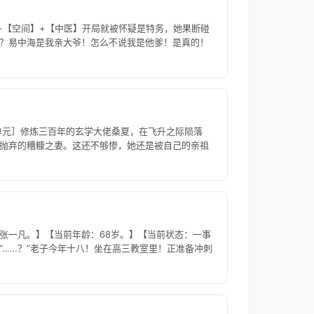
+【空间】+【中医】开局就被怀疑是特务，她果断碰
？易中海是我亲大爷！怎么不说我是他爹！是真的！
事单元］修炼三百年的玄学大佬桑夏，在飞升之际陨落
抛弃的糟糠之妻。这还不够惨，她还是被自己的亲祖
张一凡。】【当前年龄：68岁。】【当前状态：一事
“……？”老子今年十八！坐在高三教室里！正准备冲刺