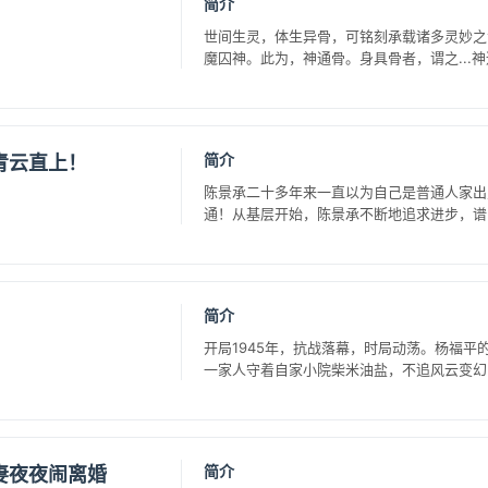
简介
世间生灵，体生异骨，可铭刻承载诸多灵妙之
魔囚神。此为，神通骨。身具骨者，谓之...神通
简介
青云直上！
陈景承二十多年来一直以为自己是普通人家出
通！从基层开始，陈景承不断地追求进步，谱写
简介
开局1945年，抗战落幕，时局动荡。杨福
一家人守着自家小院柴米油盐，不追风云变幻，
简介
妻夜夜闹离婚