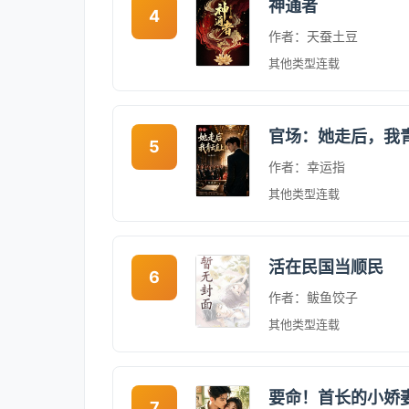
神通者
4
作者：天蚕土豆
其他类型
连载
官场：她走后，我
5
作者：幸运指
其他类型
连载
活在民国当顺民
6
作者：鲅鱼饺子
其他类型
连载
要命！首长的小娇
7