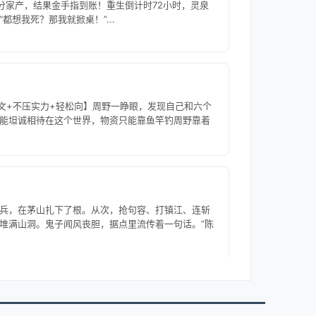
分家产，结果金手指到账！重生倒计时72小时，灵泉
想我死？那我就掀桌！”...
爽文+不压实力+轻松向】周野一睁眼，发现自己和六个
能坦诚相待在这个世界，物资只能靠鱼竿钓周野靠着
兵，在茅山扎下了根。从次，抢句容、打镇江、连斩
堆满山洞。鬼子闻风丧胆，据点里流传着一句话。“陈