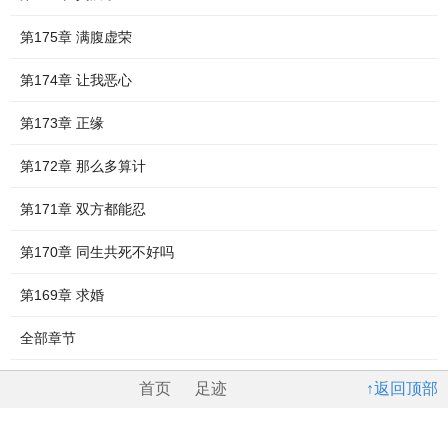
第175章 满腹虚荣
第174章 让我恶心
第173章 正缘
第172章 那么多算计
第171章 双方都能忍
第170章 同生共死不好吗
第169章 求婚
全部章节
首页
足迹
↑返回顶部